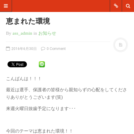
恵まれた環境
FC市川ガナーズ スタッフブ
By
ass_admin
in
お知らせ
ログ
イングランド・プレミアリーグに所
2016年6月30日
0 Comment
属するアーセナルFCの公式サッカー
スクールです。男女混合の4歳〜12
歳のジュニアはスクール&チーム登
録、男女別の13歳〜15歳のジュニア
ユースはチーム登録してクラブとし
こんばんは！！！
て活動します。
最近は選手、保護者の皆様から親知らずの心配をしてくださ
カテゴリー
りありがとうございます(笑)
お知らせ
来週火曜日抜歯予定になります･･･
アーカイブ
今回のテーマは恵まれた環境！！
2021年6月