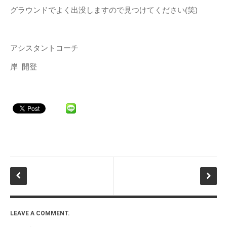
グラウンドでよく出没しますので見つけてください(笑)
幸野代表のBLOG
スタッフBLOG
アシスタントコーチ
岸 開登
LEAVE A COMMENT.