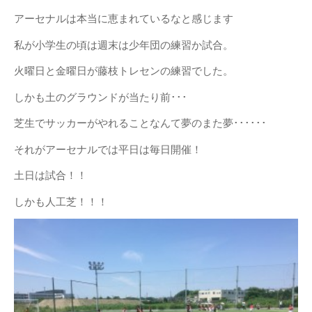
2018年9月
アーセナルは本当に恵まれているなと感じます
2018年1月
私が小学生の頃は週末は少年団の練習か試合。
2017年12月
火曜日と金曜日が藤枝トレセンの練習でした。
2017年11月
しかも土のグラウンドが当たり前･･･
2017年10月
2017年9月
芝生でサッカーがやれることなんて夢のまた夢･･････
2017年8月
それがアーセナルでは平日は毎日開催！
2017年7月
土日は試合！！
2017年5月
しかも人工芝！！！
2017年4月
2017年2月
2016年12月
2016年11月
2016年10月
2016年8月