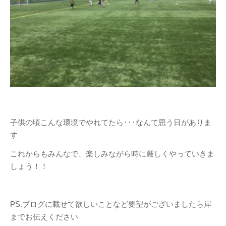
2016年7月
2016年6月
2016年5月
2016年4月
2016年3月
2016年2月
2016年1月
2015年10月
子供の頃こんな環境でやれてたら･･･なんて思う日がありま
2015年9月
す
2015年8月
これからもみんなで、楽しみながら時に厳しくやっていきま
2015年7月
しょう！！
2015年6月
PS.ブログに載せて欲しいことなど要望がございましたら岸
LINKS
までお伝えください
FC市川ガナーズ