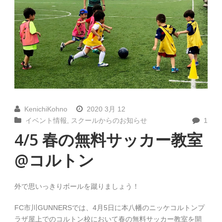
KenichiKohno
2020 3月 12
イベント情報
,
スクールからのお知らせ
1
4/5 春の無料サッカー教室
@コルトン
外で思いっきりボールを蹴りましょう！
FC市川GUNNERSでは、4月5日に本八幡のニッケコルトンプ
ラザ屋上でのコルトン校において春の無料サッカー教室を開