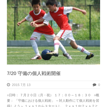
7/20 守備の個人戦術開催
2015 7月 13
0
○日時： ７月２０日（月・祝） １７：００～１８：３０ ○概
要： 「守備における個人戦術」 ～対人動作にて個人戦術を習
得しよう～ １ｖｓ１からスタートし、２ｖｓ１や２ｖｓ２と