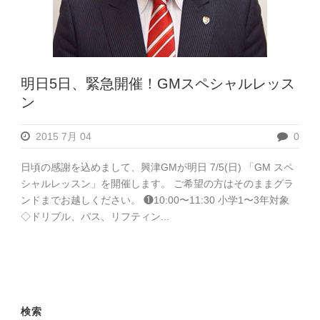
明日5日、緊急開催！GMスペシャルレッス
ン
2015 7月 04
0
日頃の感謝を込めまして、興津GMが明日 7/5(日) 「GM スペ
シャルレッスン」を開催します。 ご希望の方はそのままグラ
ンドまでお越しください。 ❶10:00〜11:30 小学1〜3年対象
◇ドリブル、パス、リフティン...
検索