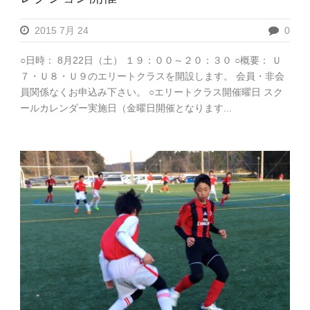
2015 7月 24
0
○日時： 8月22日（土） １９：００～２０：３０ ○概要： Ｕ
７・Ｕ８・Ｕ９のエリートクラスを開設します。 会員・非会
員関係なくお申込み下さい。 ○エリートクラス開催曜日 スク
ールカレンダー実施日（金曜日開催となります...