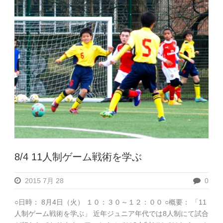
8/4 11人制ゲーム戦術を学ぶ
2015 7月 28
0
○日時： 8月4日（火） １０：３０～１２：００ ○概要： 「11
人制ゲーム戦術を学ぶ」 近年ジュニア年代では8人制にて試合