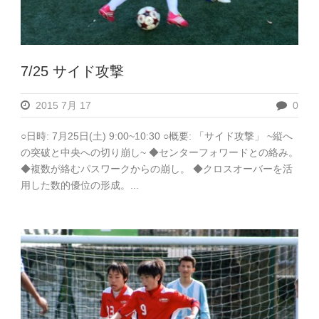
7/25 サイド攻撃
2015 7月 17
0
○日時: 7月25日(土) 9:00~10:30 ○概要: 「サイド攻撃」 ~縦へ
の突破と中央への切り崩し~ ◆センターフォワードとの絡み。
◆複数が絡むパスワークからの崩し。 ◆クロスオーバーを活
用した数的優位の形成。...