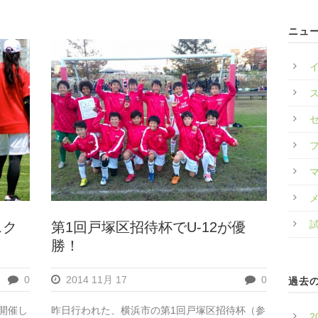
ニュ
スク
第1回戸塚区招待杯でU-12が優
勝！
0
2014 11月 17
0
過去
を開催し
昨日行われた、横浜市の第1回戸塚区招待杯（参
2