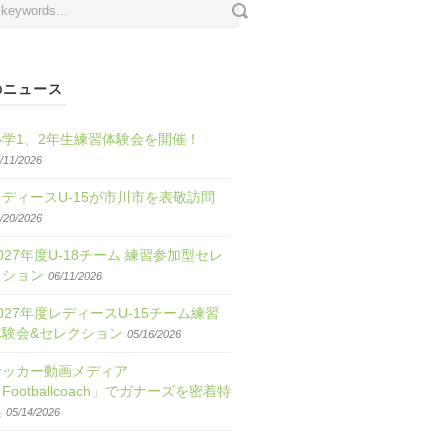
のニュース
小学1、2年生練習体験会を開催！
/11/2026
レディースU-15が市川市を表敬訪問
/20/2026
027年度U-18チーム 練習参加型セレ
クション
06/11/2026
027年度レディースU-15チーム練習
体験会&セレクション
05/16/2026
サッカー動画メディア
Footballcoach」でガナーズを密着特
集
05/14/2026