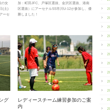
般の女
加：町田JFC、戸塚区選抜、金沢区選抜、港南
日(土)
区選抜）にアーセナルSS市川U-12が参加し、優
2
にアーセ
勝しました！
2
2
2
2
2
2
2
2
2
ィング
レディースチーム練習参加のご案
2
内
2