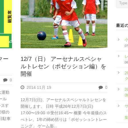
最近
07
クー
12/7（日） アーセナルスペシャ
06
ルトレセン（ポゼッション編）を
2
開催
0
2014 11月 19
0
2
大運動
ール
12月7日(日)、アーセナルスペシャルトレセンを
ースす
開催します。 日時 平成26年12月7日(日)
「
皆様の
17:00〜19:00 ※受付16:45〜 概要 今年最後のス
日駐車
ぺトレ。1年の締め括りは「ポゼッショントレー
ニング」 ゲーム形...