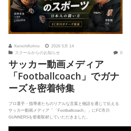
KenichiKohno
2026 5月 14
スクールからのお知らせ
0
サッカー動画メディア
「Footballcoach」でガナ
ーズを密着特集
プロ選手・指導者たちのリアルな言葉と物語を通じて伝える
サッカー動画メディア「「Footballcoach」」にFC市川
GUNNERSを密着取材していただきました。