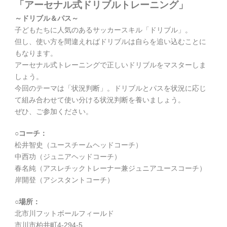
「アーセナル式ドリブルトレーニング」
～ドリブル＆パス～
子どもたちに人気のあるサッカースキル「ドリブル」。
但し、使い方を間違えればドリブルは自らを追い込むことに
もなります。
アーセナル式トレーニングで正しいドリブルをマスターしま
しょう。
今回のテーマは「状況判断」。ドリブルとパスを状況に応じ
て組み合わせて使い分ける状況判断を養いましょう。
ぜひ、ご参加ください。
○コーチ：
松井智史（ユースチームヘッドコーチ）
中西功（ジュニアヘッドコーチ）
春名純（アスレチックトレーナー兼ジュニアユースコーチ）
岸開登（アシスタントコーチ）
○場所：
北市川フットボールフィールド
市川市柏井町4-294-5