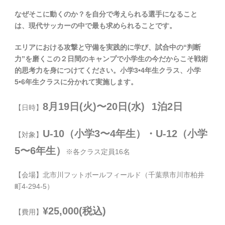
なぜそこに動くのか？を自分で考えられる選手になること
は、現代サッカーの中で最も求められることです。
エリアにおける攻撃と守備を実践的に学び、試合中の“判断
力”を磨くこの２日間のキャンプで小学生の今だからこそ戦術
的思考力を身につけてください。小学3
•4
年生クラス、小学
5
•6
年生クラスに分かれて実施します。
8
月19
日
(火)〜20日(水)
1泊2日
【日時】
U-10（小学3〜4年生）・
U-12（小学
【対象】
5〜6
年生）
※
各クラス定員16名
【会場】北市川フットボールフィールド（千葉県市川市柏井
町
4-294-5）
¥25,000(
税込
)
【費用】