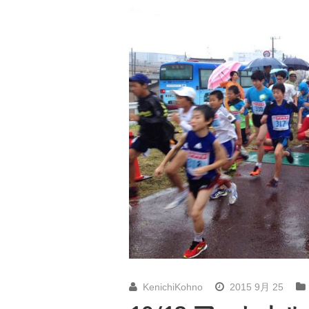
KenichiKohno
2015 9月 25