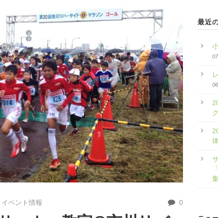
最近
07
06
2
2
「
イベント情報
0
ニュ