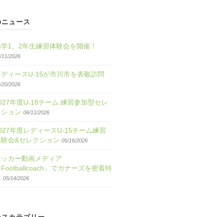
のニュース
小学1、2年生練習体験会を開催！
/11/2026
レディースU-15が市川市を表敬訪問
/20/2026
027年度U-18チーム 練習参加型セレ
クション
06/11/2026
027年度レディースU-15チーム練習
体験会&セレクション
05/16/2026
サッカー動画メディア
Footballcoach」でガナーズを密着特
集
05/14/2026
ースカテゴリー