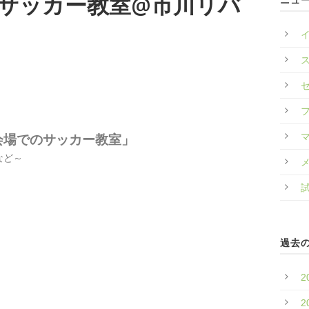
ナルサッカー教室@市川リバ
ン
会場でのサッカー教室」
など～
過去
2
）
2