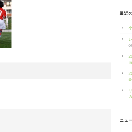
最近
06
2
2
サ
ニュ