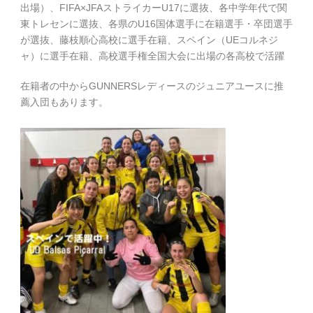
出場）、FIFA×JFAストライカーU17に選抜、各中学年代で関
東トレセンに選抜、各県のU16国体選手に在籍選手・卒団選手
が選抜、藤枝順心高校に選手在籍、スペイン（UEコルネジ
ャ）に選手在籍、高校選手権全国大会に出場の各高校で活躍
在籍者の中からGUNNERSレディースのジュニアユースに推
薦入団もあります。