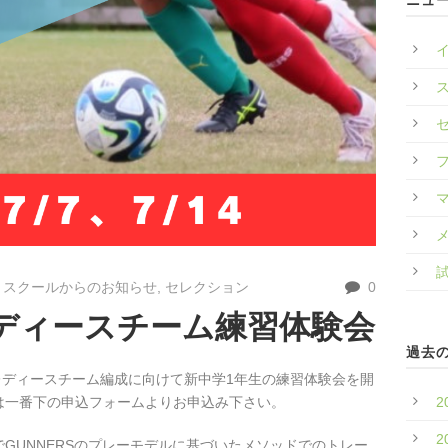
スクールからのお知らせ
,
セレクション
0
15レディースチーム練習体験会
過去
-15レディースチーム編成に向けて新中学1年生の練習体験会を開
は一番下の申込フォームよりお申込み下さい。
2
2
GUNNERSのプレーモデルに基づいたメソッドでのトレー