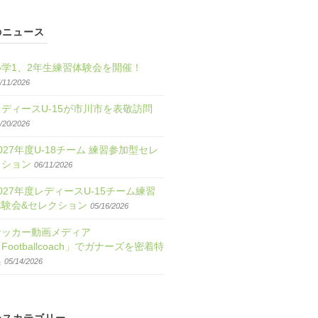
のニュース
小学1、2年生練習体験会を開催！
/11/2026
レディースU-15が市川市を表敬訪問
/20/2026
027年度U-18チーム 練習参加型セレ
クション
06/11/2026
027年度レディースU-15チーム練習
体験会&セレクション
05/16/2026
サッカー動画メディア
Footballcoach」でガナーズを密着特
集
05/14/2026
ースカテゴリー