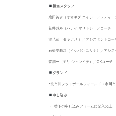
担当スタッフ
扇田英資（オオギダ エイジ）／レディー
花井誠寿（ハナイ マサトシ）／コーチ
瀧花菜（タキ ハナ）／アシスタントコー
石橋友莉渚（イシバシ ユリナ）／アシス
森潤一（モリ ジュンイチ）／GKコーチ
グランド
○北市川フットボールフィールド（市川市柏井
申し込み
○一番下の申し込みフォームに記入の上