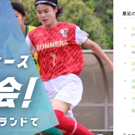
最近
07
06
2
2
「
ニュ