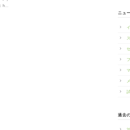
...
ニュ
過去
2