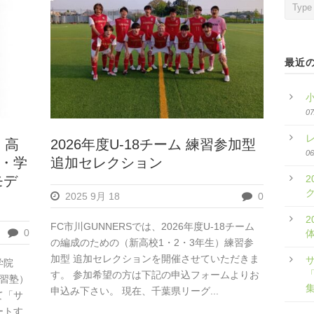
最近
07
。高
2026年度U-18チーム 練習参加型
06
・学
追加セレクション
2
モデ
2025 9月 18
0
2
FC市川GUNNERSでは、2026年度U-18チーム
0
の編成のための（新高校1・2・3年生）練習参
加型 追加セレクションを開催させていただきま
学院
「
す。 参加希望の方は下記の申込フォームよりお
学習塾）
申込み下さい。 現在、千葉県リーグ...
て「サ
ートす