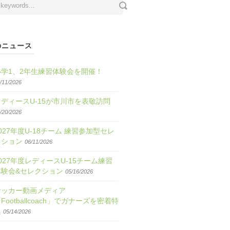
のニュース
小学1、2年生練習体験会を開催！
/11/2026
レディースU-15が市川市を表敬訪問
/20/2026
027年度U-18チーム 練習参加型セレ
クション
06/11/2026
027年度レディースU-15チーム練習
体験会&セレクション
05/16/2026
サッカー動画メディア
Footballcoach」でガナーズを密着特
集
05/14/2026