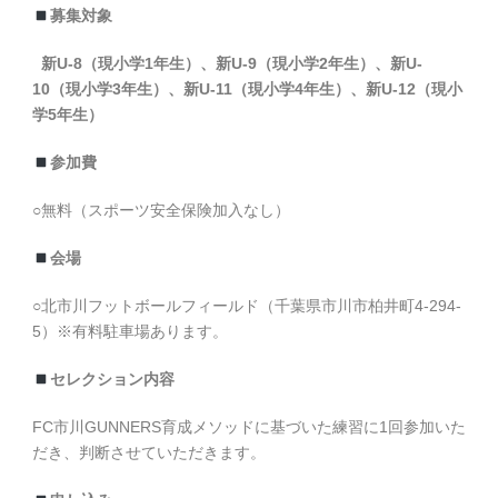
募集対象
新U-8（現小学1年生）、新U-9（現小学2年生）、
新U-
10
（現小学3年生）、
新U-11
（現小学4年生）、新U-12（現小
学5年生）
参加費
○無料（スポーツ安全保険加入なし）
会場
○北市川フットボールフィールド（千葉県市川市柏井町4-294-
5）※有料駐車場あります。
セレクション
内容
FC市川GUNNERS育成メソッドに基づいた練習に1回参加いた
だき、判断させていただきます。