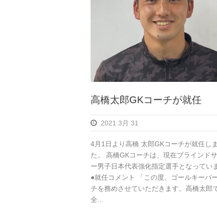
高橋太郎GKコーチが就任
2021 3月 31
4月1日より高橋 太郎GKコーチが就任し
た。 高橋GKコーチは、現在ブラインド
ー男子日本代表強化指定選手となってい
●就任コメント 「この度、ゴールキーパ
チを務めさせていただきます。高橋太郎
全...