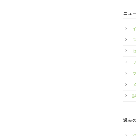
ニュ
過去
2