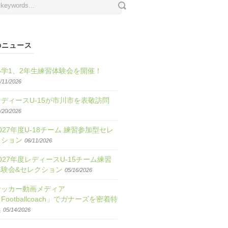
のニュース
小学1、2年生練習体験会を開催！
/11/2026
レディースU-15が市川市を表敬訪問
/20/2026
027年度U-18チーム 練習参加型セレ
クション
06/11/2026
027年度レディースU-15チーム練習
体験会&セレクション
05/16/2026
サッカー動画メディア
Footballcoach」でガナーズを密着特
集
05/14/2026