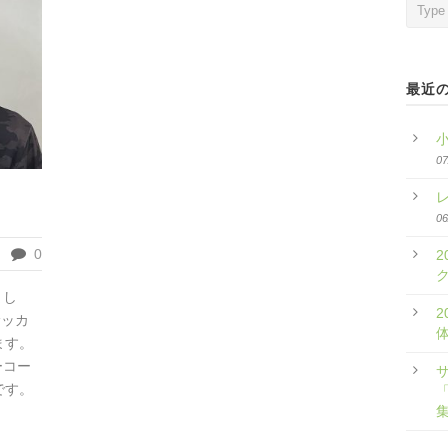
最近
07
06
0
2
まし
2
サッカ
ます。
ーコー
です。
「